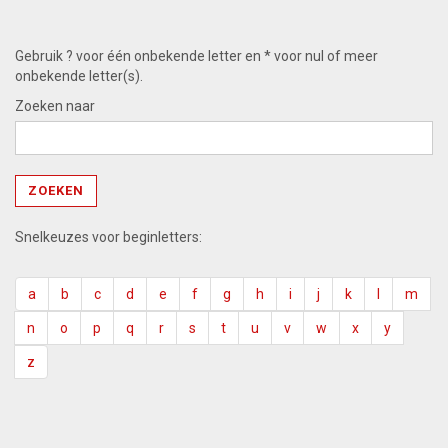
Gebruik ? voor één onbekende letter en * voor nul of meer
onbekende letter(s).
Zoeken naar
Snelkeuzes voor beginletters:
a
b
c
d
e
f
g
h
i
j
k
l
m
n
o
p
q
r
s
t
u
v
w
x
y
z