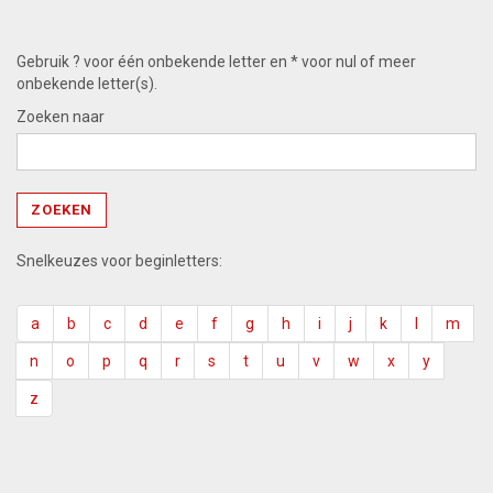
Gebruik ? voor één onbekende letter en * voor nul of meer
onbekende letter(s).
Zoeken naar
Snelkeuzes voor beginletters:
a
b
c
d
e
f
g
h
i
j
k
l
m
n
o
p
q
r
s
t
u
v
w
x
y
z