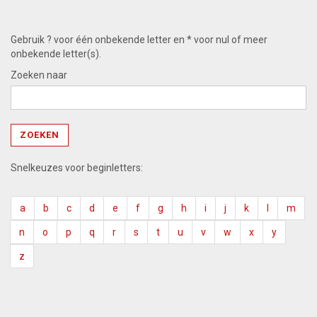
Gebruik ? voor één onbekende letter en * voor nul of meer
onbekende letter(s).
Zoeken naar
Snelkeuzes voor beginletters:
a
b
c
d
e
f
g
h
i
j
k
l
m
n
o
p
q
r
s
t
u
v
w
x
y
z