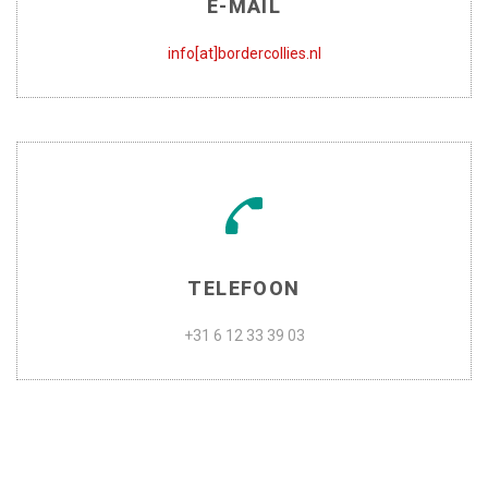
E-MAIL
info[at]bordercollies.nl
TELEFOON
+31 6 12 33 39 03