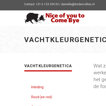
Contact: +31 6 123 339 03 / danielle@bordercollies.nl
VACHTKLEURGENETI
Wat zi
VACHTKLEURGENETICA
werke
het g
de fo
Inleiding
Rood (ee-red)