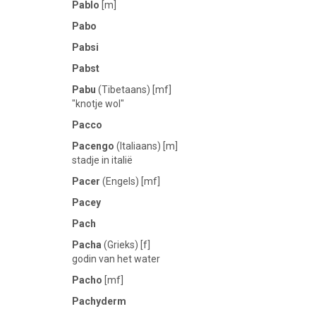
Pablo
[m]
Pabo
Pabsi
Pabst
Pabu
(Tibetaans) [mf]
"knotje wol"
Pacco
Pacengo
(Italiaans) [m]
stadje in italië
Pacer
(Engels) [mf]
Pacey
Pach
Pacha
(Grieks) [f]
godin van het water
Pacho
[mf]
Pachyderm