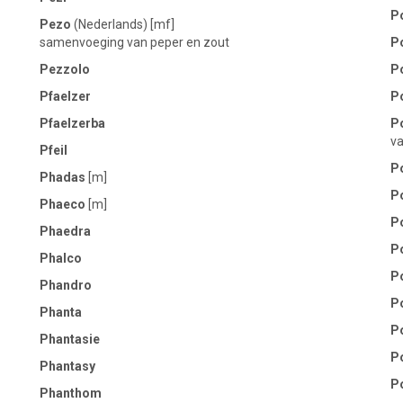
P
Pezo
(Nederlands) [mf]
samenvoeging van peper en zout
P
Pezzolo
P
Pfaelzer
P
Pfaelzerba
P
va
Pfeil
P
Phadas
[m]
P
Phaeco
[m]
P
Phaedra
P
Phalco
P
Phandro
P
Phanta
P
Phantasie
P
Phantasy
P
Phanthom