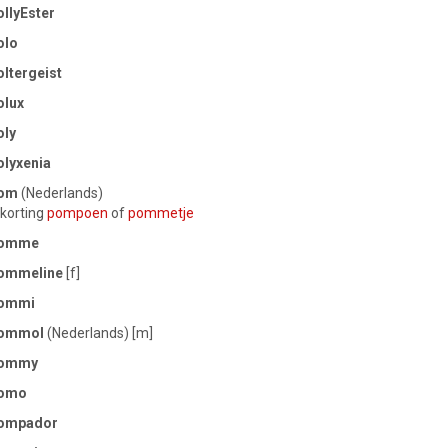
llyEster
olo
ltergeist
olux
oly
olyxenia
om
(Nederlands)
korting
pompoen
of
pommetje
omme
ommeline
[f]
ommi
ommol
(Nederlands) [m]
ommy
omo
ompador