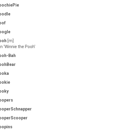
oochiePie
oodle
oof
oogle
ooh
[m]
n 'Winnie the Pooh'
ooh-Bah
oohBear
ooka
ookie
ooky
oopers
ooperSchnapper
ooperScooper
oopins