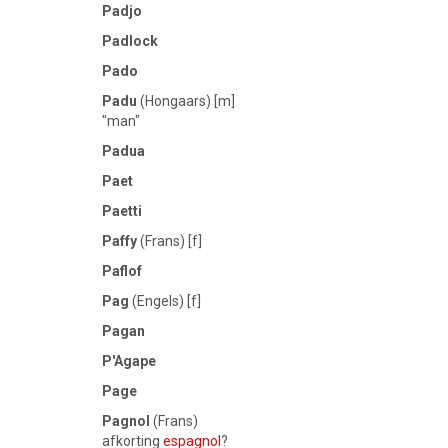
Padjo
Padlock
Pado
Padu
(Hongaars) [m]
"man"
Padua
Paet
Paetti
Paffy
(Frans) [f]
Paflof
Pag
(Engels) [f]
Pagan
P'Agape
Page
Pagnol
(Frans)
afkorting
espagnol
?