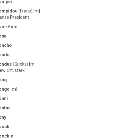
ompei
ompidou
(Frans) [m]
anse President
om-Pom
ona
oncho
ondo
ondus
(Grieks) [m]
ewicht, sterk"
ong
ongo
[m]
onni
ontus
ony
ooch
oochie