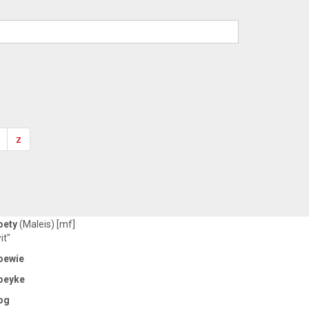
z
oety
(Maleis) [mf]
it"
oewie
oeyke
og