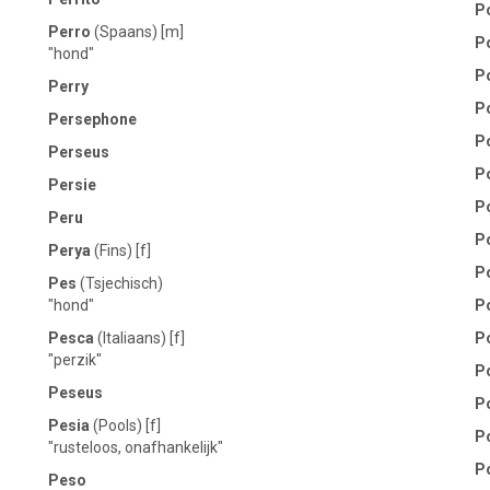
P
Perro
(Spaans) [m]
P
"hond"
P
Perry
P
Persephone
P
Perseus
P
Persie
P
Peru
Po
Perya
(Fins) [f]
P
Pes
(Tsjechisch)
"hond"
P
Pesca
(Italiaans) [f]
Po
"perzik"
P
Peseus
P
Pesia
(Pools) [f]
P
"rusteloos, onafhankelijk"
P
Peso