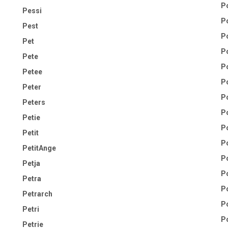
Po
Pessi
Po
Pest
P
Pet
Po
Pete
P
Petee
Po
Peter
P
Peters
P
Petie
Po
Petit
Po
PetitAnge
Po
Petja
Po
Petra
P
Petrarch
Po
Petri
Po
Petrie