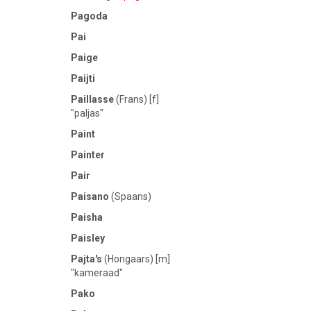
Pagoda
Pai
Paige
Paijti
Paillasse
(Frans) [f]
"paljas"
Paint
Painter
Pair
Paisano
(Spaans)
Paisha
Paisley
Pajta's
(Hongaars) [m]
"kameraad"
Pako