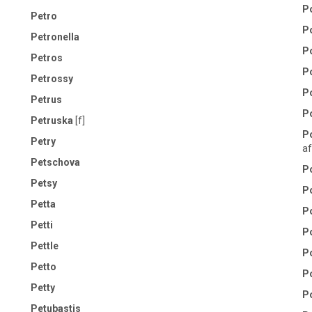
Po
Petro
P
Petronella
Po
Petros
P
Petrossy
P
Petrus
P
Petruska
[f]
P
Petry
af
Petschova
P
Petsy
P
Petta
P
Petti
P
Pettle
P
Petto
P
Petty
P
Petubastis