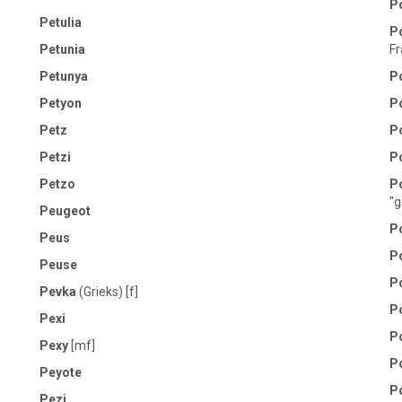
P
Petulia
P
Petunia
Fr
Petunya
P
Petyon
P
Petz
P
Petzi
P
Petzo
P
"g
Peugeot
P
Peus
P
Peuse
P
Pevka
(Grieks) [f]
P
Pexi
P
Pexy
[mf]
P
Peyote
P
Pezi