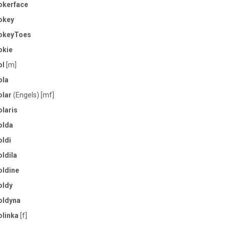
okerface
okey
okeyToes
okie
ol
[m]
ola
olar
(Engels) [mf]
laris
olda
oldi
ldila
oldine
oldy
oldyna
olinka
[f]