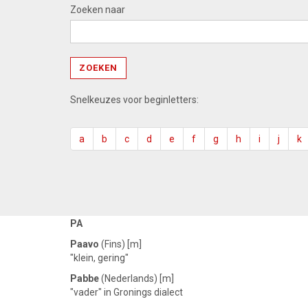
Zoeken naar
Snelkeuzes voor beginletters:
a
b
c
d
e
f
g
h
i
j
k
PA
Paavo
(Fins) [m]
"klein, gering"
Pabbe
(Nederlands) [m]
"vader" in Gronings dialect