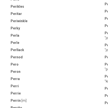
P
Perikles
P
Peritar
P
Periwinkle
P
Perky
P
Perla
"j
Perle
P
Perllack
"j
Pernod
P
Pero
P
"p
Peron
P
Perra
"k
Perri
Po
Perrie
P
Perrin
[m]
P
Perrito