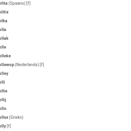
lita
(Spaans) [f]
litix
olka
lla
ollak
lle
olleke
ollewop
(Nederlands) [f]
lley
lli
llie
llij
ollo
llux
(Grieks)
lly
[f]