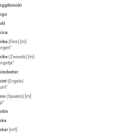
oggibonski
ogo
ohl
oica
oika
(Fins) [m]
ongen"
oike
(Zweeds) [m]
ongetje"
oindexter
oint
(Engels)
unt"
oio
(Spaans) [m]
ip"
itin
oke
oker
[mf]