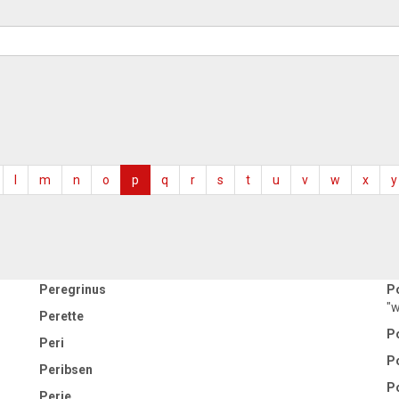
l
m
n
o
p
q
r
s
t
u
v
w
x
y
Peregrinus
P
"w
Perette
P
Peri
P
Peribsen
P
Perie