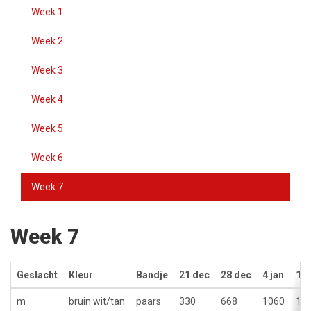
Week 1
Week 2
Week 3
Week 4
Week 5
Week 6
Week 7
Week 7
Geslacht
Kleur
Bandje
21 dec
28 dec
4 jan
11 
m
bruin wit/tan
paars
330
668
1060
15