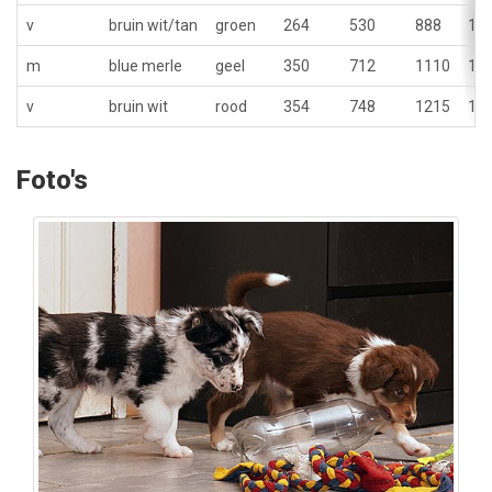
v
bruin wit/tan
groen
264
530
888
12
m
blue merle
geel
350
712
1110
15
v
bruin wit
rood
354
748
1215
15
Foto's