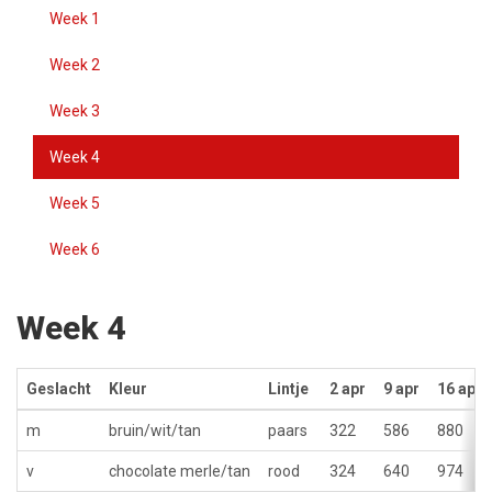
Week 1
Week 2
Week 3
Week 4
Week 5
Week 6
Week 4
Geslacht
Kleur
Lintje
2 apr
9 apr
16 apr
m
bruin/wit/tan
paars
322
586
880
v
chocolate merle/tan
rood
324
640
974