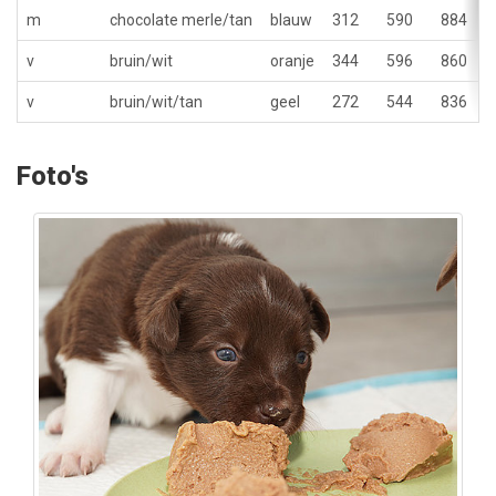
m
chocolate merle/tan
blauw
312
590
884
v
bruin/wit
oranje
344
596
860
v
bruin/wit/tan
geel
272
544
836
Foto's