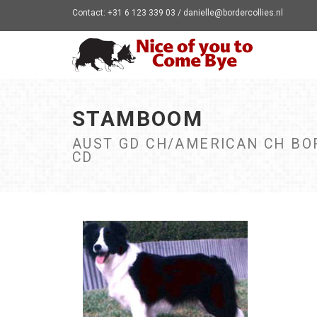
Contact: +31 6 123 339 03 / danielle@bordercollies.nl
STAMBOOM
AUST GD CH/AMERICAN CH B
CD