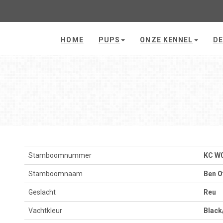
HOME
PUPS
ONZE KENNEL
DE
Stamboomnummer
KC W
Stamboomnaam
Ben O
Geslacht
Reu
Vachtkleur
Black