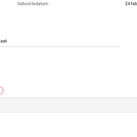
Geboortedatum
24 fe
taat