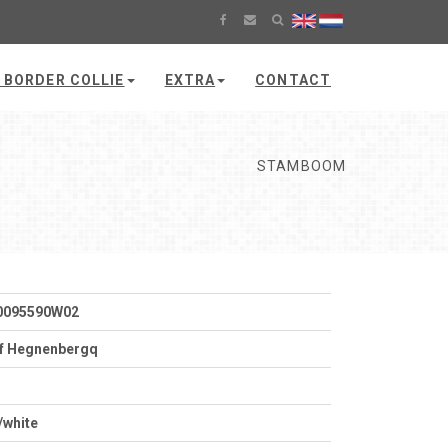
 BORDER COLLIE
EXTRA
CONTACT
STAMBOOM
0095590W02
f Hegnenbergq
/white