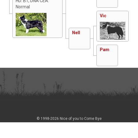
HD: B1, DNA CEA:
Normal
Vic
Nell
Pam
© 1998-2026 Nice of you to Come Bye