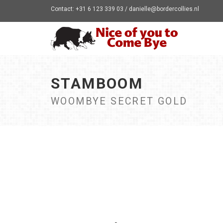
Contact: +31 6 123 339 03 / danielle@bordercollies.nl
STAMBOOM
WOOMBYE SECRET GOLD