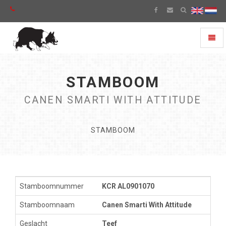
Toggl
naviga
STAMBOOM
CANEN SMARTI WITH ATTITUDE
STAMBOOM
Stamboomnummer
KCR AL0901070
Stamboomnaam
Canen Smarti With Attitude
Geslacht
Teef