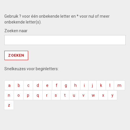
Gebruik ? voor één onbekende letter en * voor nul of meer
onbekende letter(s).
Zoeken naar
Snelkeuzes voor beginletters:
a
b
c
d
e
f
g
h
i
j
k
l
m
n
o
p
q
r
s
t
u
v
w
x
y
z