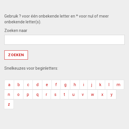
Gebruik ? voor één onbekende letter en * voor nul of meer
onbekende letter(s).
Zoeken naar
Snelkeuzes voor beginletters:
a
b
c
d
e
f
g
h
i
j
k
l
m
n
o
p
q
r
s
t
u
v
w
x
y
z