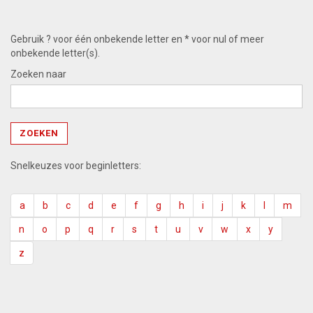
Gebruik ? voor één onbekende letter en * voor nul of meer
onbekende letter(s).
Zoeken naar
Snelkeuzes voor beginletters:
a
b
c
d
e
f
g
h
i
j
k
l
m
n
o
p
q
r
s
t
u
v
w
x
y
z