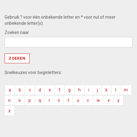
Gebruik ? voor één onbekende letter en * voor nul of meer
onbekende letter(s).
Zoeken naar
Snelkeuzes voor beginletters:
a
b
c
d
e
f
g
h
i
j
k
l
m
n
o
p
q
r
s
t
u
v
w
x
y
z