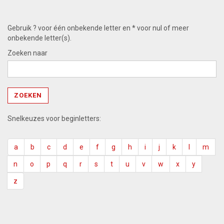
Gebruik ? voor één onbekende letter en * voor nul of meer
onbekende letter(s).
Zoeken naar
Snelkeuzes voor beginletters:
a
b
c
d
e
f
g
h
i
j
k
l
m
n
o
p
q
r
s
t
u
v
w
x
y
z