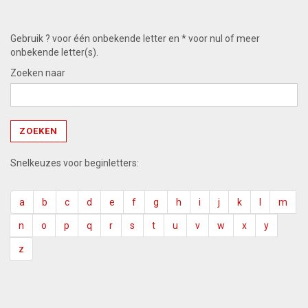
Gebruik ? voor één onbekende letter en * voor nul of meer
onbekende letter(s).
Zoeken naar
Snelkeuzes voor beginletters:
a
b
c
d
e
f
g
h
i
j
k
l
m
n
o
p
q
r
s
t
u
v
w
x
y
z