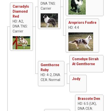
DNA TNS:
Carradyls
Carrier
Diamond
Red
HD: A2,
Arnpriors Foxfire
DNA TNS:
HD: 4:4
Carrier
Comebye Sirrah
At Gemthorne
Gemthorne
Ruby
HD: 4-2, DNA
Jody
CEA: Normal
Brascote Den
HD: 6:5 (UK),
DNA CEA: