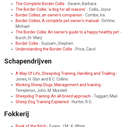
The Complete Border Collie
- Swann, Barbara
The Border Collie; 'a dog for all reasons'
- Collis, Joyce
Border Collies; an owner's companion
- Combe, Iris
Border Collies; A complete pet owner's manual
- DeVine,
Michael
The Border Collie; An owner's guide to a happy healthy pet
-
Burch, Dr. Mary
Border Collie
- Sussam, Stephen
Understanding the Border Collie
- Price, Carol
Schapendrijven
A Way Of Life; Sheepdog Training, Handling and Trialling
-
Jones, H. Glyn and B.C. Collins
Working Sheep Dogs; Management and training
-
Templeton, John; M. Mundell
Sheepdog Training; An all-breed approach
- Taggart, Mari
Sheep Dog Training Explained
- Hunter, R.G.
Fokkerij
Book of the Bitch
- Evans, J.M., K. White