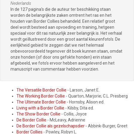
Nederlands
In de 127 pagina's die de auteur ter beschikking staan
worden de belangrijkste zaken omtrent het ras en het
houden van Border Collies behandeld. Een relatief groot
deel wordt besteed aan opvoeding en training, hetgeen
speciaal voor dit ras natuurlijk zeer belangrijk is. Het verhaal
wordt geïllustreerd door een groot aantal kleurenfoto's. De
eerlijkheid gebied te zeggen dat we niet helemaal
onbevooroordeeld tegenover dit boek kunnen staan, omdat
onze honden (of door ons gefokte honden) erin staan
afgebeeld, we foto's ervoor hebben aangeleverd en het
manuscript van commentaar hebben voorzien.
The Versatile Border Collie
- Larson, Janet E.
The Working Border Collie
- Quarton, Marjorie; C.L. Presberg
The Ultimate Border Collie
- Hornsby, Alison ed.
Living with a Border Collie
- Kilsby, Dita ed.
The Show Border Collie
- Collis, Joyce
De Border Collie
- McLeavy, Adrienne
De Border Collie als gezelschapsdier
- Abbink-Burger, Greet
Border Collies
- Powley, Robyn L.