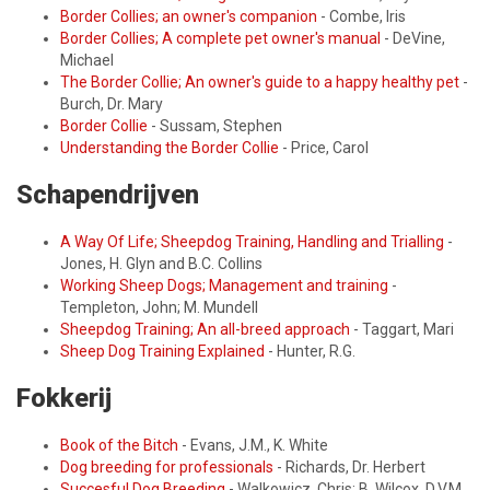
Border Collies; an owner's companion
- Combe, Iris
Border Collies; A complete pet owner's manual
- DeVine,
Michael
The Border Collie; An owner's guide to a happy healthy pet
-
Burch, Dr. Mary
Border Collie
- Sussam, Stephen
Understanding the Border Collie
- Price, Carol
Schapendrijven
A Way Of Life; Sheepdog Training, Handling and Trialling
-
Jones, H. Glyn and B.C. Collins
Working Sheep Dogs; Management and training
-
Templeton, John; M. Mundell
Sheepdog Training; An all-breed approach
- Taggart, Mari
Sheep Dog Training Explained
- Hunter, R.G.
Fokkerij
Book of the Bitch
- Evans, J.M., K. White
Dog breeding for professionals
- Richards, Dr. Herbert
Succesful Dog Breeding
- Walkowicz, Chris; B. Wilcox, D.V.M.