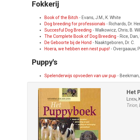
Fokkerij
Book of the Bitch
- Evans, J.M., K. White
Dog breeding for professionals
- Richards, Dr. He
Succesful Dog Breeding
- Walkowicz, Chris; B. Wil
The Complete Book of Dog Breeding
- Rice, Dan, 
De Geboorte bij de Hond
- Naaktgeboren, Dr. C.
Hoera, we hebben een nest pups!
- Overgaauw, P
Puppy's
Spelenderwijs opvoeden van uw pup
- Beekman,
Het 
Leyen,
K
Tirion