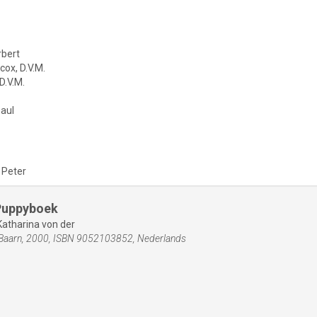
rbert
cox, D.V.M.
D.V.M.
aul
 Peter
Puppyboek
atharina von der
, Baarn, 2000, ISBN 9052103852, Nederlands