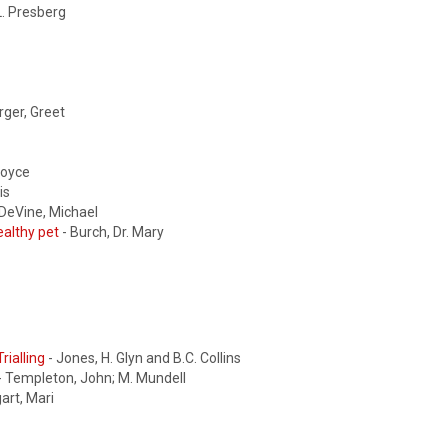
L. Presberg
ger, Greet
 Joyce
is
 DeVine, Michael
ealthy pet
- Burch, Dr. Mary
rialling
- Jones, H. Glyn and B.C. Collins
- Templeton, John; M. Mundell
art, Mari