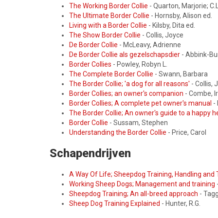
The Working Border Collie
- Quarton, Marjorie; C.
The Ultimate Border Collie
- Hornsby, Alison ed.
Living with a Border Collie
- Kilsby, Dita ed.
The Show Border Collie
- Collis, Joyce
De Border Collie
- McLeavy, Adrienne
De Border Collie als gezelschapsdier
- Abbink-Bur
Border Collies
- Powley, Robyn L.
The Complete Border Collie
- Swann, Barbara
The Border Collie; 'a dog for all reasons'
- Collis,
Border Collies; an owner's companion
- Combe, Ir
Border Collies; A complete pet owner's manual
-
The Border Collie; An owner's guide to a happy h
Border Collie
- Sussam, Stephen
Understanding the Border Collie
- Price, Carol
Schapendrijven
A Way Of Life; Sheepdog Training, Handling and T
Working Sheep Dogs; Management and training
Sheepdog Training; An all-breed approach
- Tagg
Sheep Dog Training Explained
- Hunter, R.G.